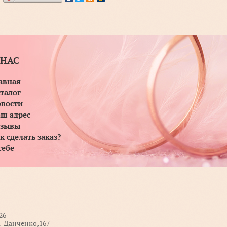
 НАС
авная
талог
вости
ш адрес
тзывы
к сделать заказ?
себе
26
а-Данченко,167