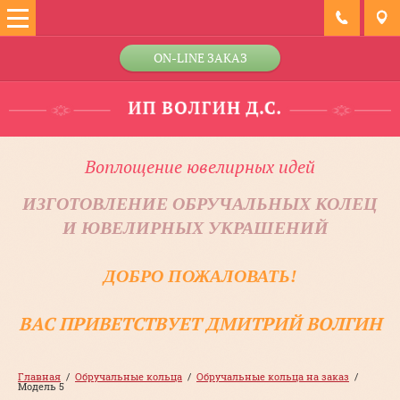
ON-LINE ЗАКАЗ
Воплощение ювелирных идей
ИЗГОТОВЛЕНИЕ ОБРУЧАЛЬНЫХ КОЛЕЦ
И ЮВЕЛИРНЫХ УКРАШЕНИЙ
ДОБРО ПОЖАЛОВАТЬ!
ВАС ПРИВЕТСТВУЕТ ДМИТРИЙ ВОЛГИН
Главная
  /  
Обручальные кольца
  /  
Обручальные кольца на заказ
  /  
Модель 5