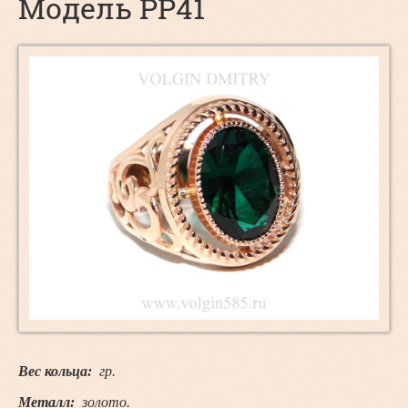
Модель PP41
Вес кольца:
гр.
Металл:
золото.