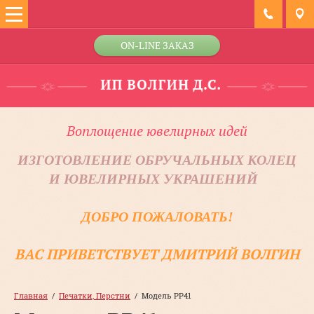
ON-LINE ЗАКАЗ
Воплощение ювелирных идей
ИЗГОТОВЛЕНИЕ ОБРУЧАЛЬНЫХ КОЛЕЦ
И ЮВЕЛИРНЫХ УКРАШЕНИЙ
ДОБРО ПОЖАЛОВАТЬ!
ВАС ПРИВЕТСТВУЕТ ДМИТРИЙ ВОЛГИН
Главная
  /  
Печатки, Перстни
  /  Модель PP41