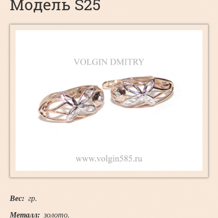
Модель S25
Вес:
гр.
Металл:
золото.