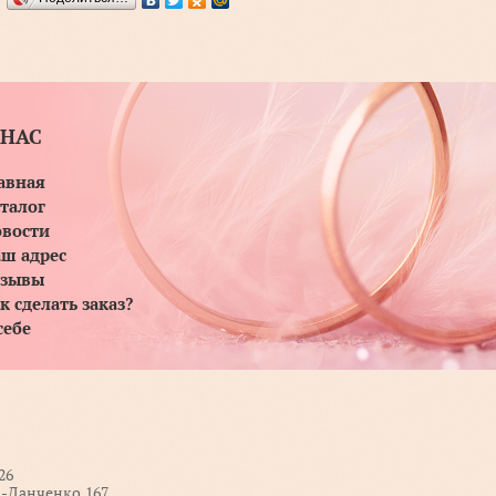
 НАС
авная
талог
вости
ш адрес
тзывы
к сделать заказ?
себе
26
а-Данченко,167