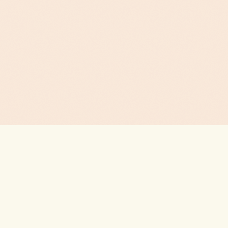
Copyright © ИП Волгин Д.С., 2015 - 2026
Россия, г. Новосибирск, Немировича-Данченко,167
+7 (923) 232-55-85
volgin585@mail.ru